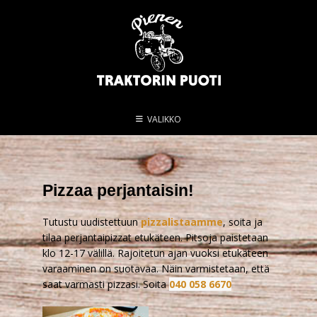
VALIKKO
Pizzaa perjantaisin!
Tutustu uudistettuun
pizzalistaamme
, soita ja
tilaa perjantaipizzat etukäteen. Pitsoja paistetaan
klo 12-17 välillä. Rajoitetun ajan vuoksi etukäteen
varaaminen on suotavaa. Näin varmistetaan, että
saat varmasti pizzasi.
Soita
040 058 6670